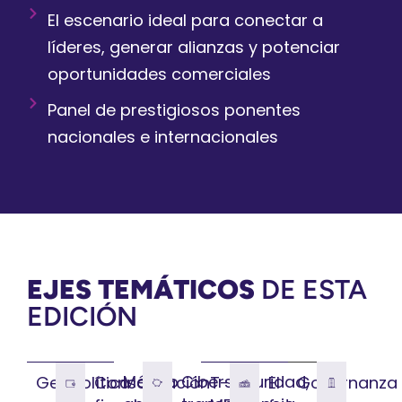
El escenario ideal para conectar a
líderes, generar alianzas y potenciar
oportunidades comerciales
Panel de prestigiosos ponentes
nacionales e internacionales
EJES TEMÁTICOS
DE ESTA
EDICIÓN
México
Ciberseguridad,
Geopolítica
Consolidación
T-
El
Gobernanza